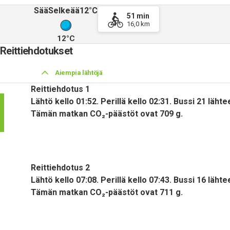
Sää
Selkeää
12°C
51 min
16,0 km
12°C
Reittiehdotukset
Aiempia lähtöjä
Reittiehdotus 1
Lähtö kello 01:52. Perillä kello 02:31. Bussi 21 läh
Tämän matkan CO₂-päästöt ovat 709 g.
Reittiehdotus 2
Lähtö kello 07:08. Perillä kello 07:43. Bussi 16 läh
Tämän matkan CO₂-päästöt ovat 711 g.