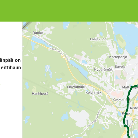
ränpää on
eittihaun.