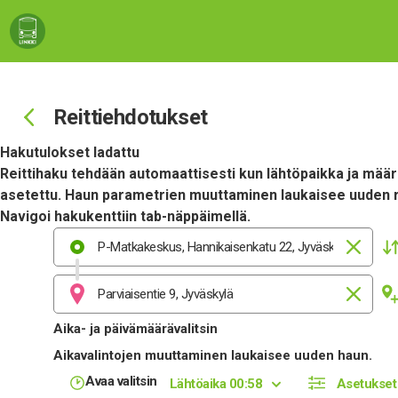
Siirry sisältöön
Reittiehdotukset
Hakutulokset ladattu
Reittihaku tehdään automaattisesti kun lähtöpaikka ja mää
asetettu. Haun parametrien muuttaminen laukaisee uuden r
Navigoi hakukenttiin tab-näppäimellä.
Aika- ja päivämäärävalitsin
Aikavalintojen muuttaminen laukaisee uuden haun.
Avaa valitsin
Lähtöaika 00:58
Asetukset