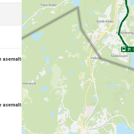
21
Näytä
tee asemalta Urhonkatu 1 kello 02:01 .
Matka-aika 39 min
01:5
8
Lähtee
1
Näytä
tee asemalta Urhonkatu 1 kello 07:17 .
Matka-aika 35 min
07:0
8
Lähtee
Urhonk