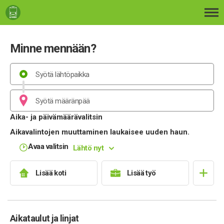
Siirry sisältöön
Minne mennään?
Aika- ja päivämäärävalitsin
Aikavalintojen muuttaminen laukaisee uuden haun.
Avaa valitsin
Lähtö nyt
Lisää koti
Lisää työ
Aikataulut ja linjat